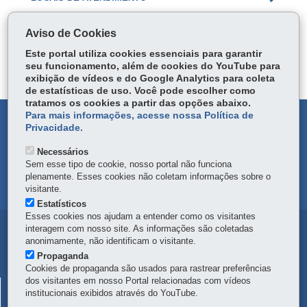
ÓRGÃO RESPONSÁVEL
Aviso de Cookies
PERGUNTAS FREQUENTES
Este portal utiliza cookies essenciais para garantir
DEIXE SUA OPINIÃO
seu funcionamento, além de cookies do YouTube para
exibição de vídeos e do Google Analytics para coleta
de estatísticas de uso. Você pode escolher como
tratamos os cookies a partir das opções abaixo.
Para mais informações, acesse nossa Política de
DENUNCIE CORRUPÇÃO
Privacidade.
Necessários
OUVIDORIA
Sem esse tipo de cookie, nosso portal não funciona
plenamente. Esses cookies não coletam informações sobre o
MAPA DO SITE
visitante.
Estatísticos
Esses cookies nos ajudam a entender como os visitantes
interagem com nosso site. As informações são coletadas
Navegação
anonimamente, não identificam o visitante.
principal
Propaganda
Cookies de propaganda são usados para rastrear preferências
dos visitantes em nosso Portal relacionadas com vídeos
SERVIÇO SOCIAL AUTÔNOMO -
institucionais exibidos através do YouTube.
PARANAPREVIDÊNCIA